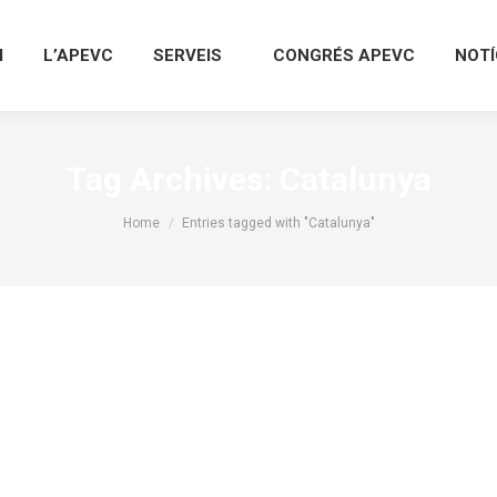
I
L’APEVC
SERVEIS
CONGRÉS APEVC
NOTÍ
Tag Archives:
Catalunya
You are here:
Home
Entries tagged with "Catalunya"