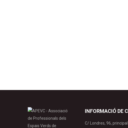
Anàlisi cost-benefici de la política
Control de plagues i malalties
By
apevc-admin
18 mai
Delgado Castillo, Á., van den Bergh, J. C. J. M.,
Catalonia, Spain. Ecological Economics, 167: 
resposta de l’arribada del morrut de…
INFORMACIÓ DE 
C/ Londres, 96, princip