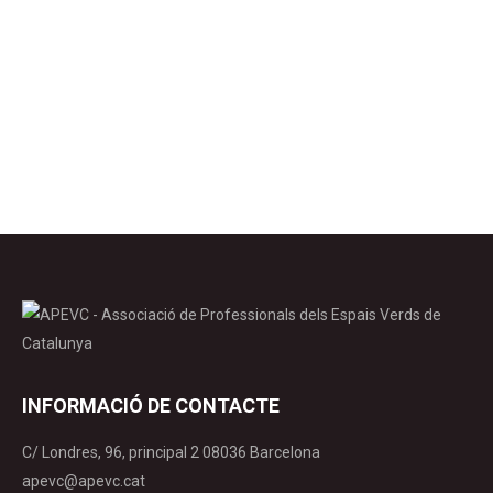
curs sobre Arboricultura urbana. Data: 2 de juliol de
les 10.45 a les 12.40h Format: on-line des de la
plataforma Zoom Preu: gratuïta Veure programa
Inscripcions
INFORMACIÓ DE CONTACTE
C/ Londres, 96, principal 2 08036 Barcelona
apevc@apevc.cat