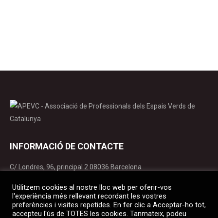
d’abril: HYDRAWISE: estaciones meteorológicas
Curs G: 11h 12h Curs…
INFORMACIÓ DE CONTACTE
C/ Londres, 96, principal 2 08036 Barcelona
apevc@apevc.cat
Utilitzem cookies al nostre lloc web per oferir-vos
T. 934 141 365
l'experiència més rellevant recordant les vostres
preferències i visites repetides. En fer clic a Acceptar-ho tot,
accepteu l'ús de TOTES les cookies. Tanmateix, podeu