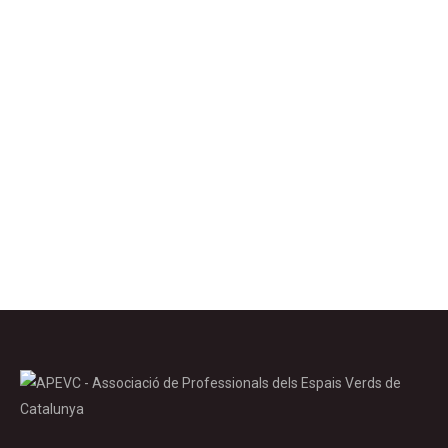
Control de plagues i malalties
,
Vegetació
16 abril 2020
Gestió de les cobertes herbàcies Alsace Nature, 2019. 10
principes de gestion des zones herbeuses pour épargner
la faune et la flore. Strasbourg, France: 47 p. Com indica el
títol d’aquesta guia: 10 principis de gestió de cobertes
herbàcies per preservar la fauna i la flora, ens explica en
detall 10 principis per a la…
Details