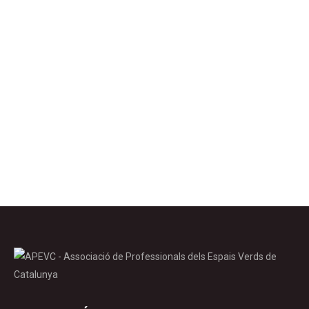
Biodiversitat en àrees urbanes Sikora, A., Micholap,
P., Sikora, M., 2019. What kind of flowering plants
are attractive for bumblebees in urban green
areas? Urban forestry & Urban greening, 48:
126546. Aquest estudi polonès que porta com a
títol: Quines plantes atrauen els abellots als espais
verds urbans?, explica els resultats de les
investigacions realitzades…