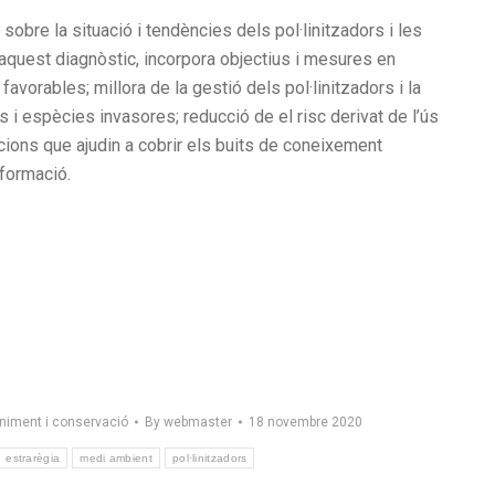
 sobre la situació i tendències dels pol·linitzadors i les
’aquest diagnòstic, incorpora objectius i mesures en
avorables; millora de la gestió dels pol·linitzadors i la
 i espècies invasores; reducció de el risc derivat de l’ús
gacions que ajudin a cobrir els buits de coneixement
nformació.
iment i conservació
By
webmaster
18 novembre 2020
estrarègia
medi ambient
pol·linitzadors