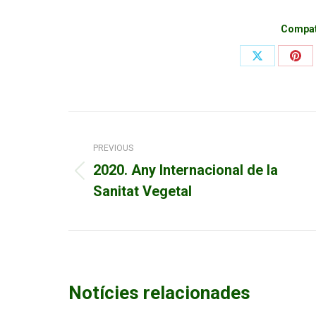
Compate
Share
Sha
on
on
X
Pint
Post
PREVIOUS
navigation
2020. Any Internacional de la
Previous
Sanitat Vegetal
post:
Notícies relacionades