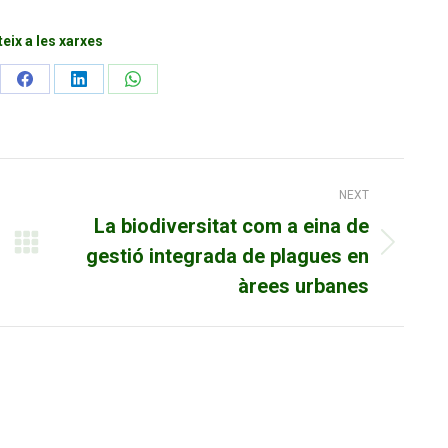
ix a les xarxes
re
Share
Share
Share
on
on
on
erest
Facebook
LinkedIn
WhatsApp
NEXT
La biodiversitat com a eina de
gestió integrada de plagues en
Next
post:
àrees urbanes