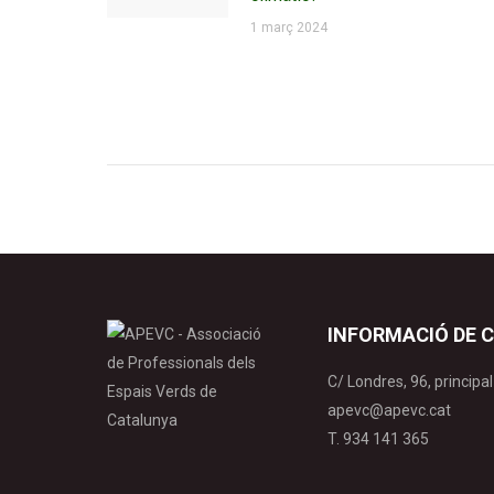
1 març 2024
INFORMACIÓ DE 
C/ Londres, 96, princip
apevc@apevc.cat
T. 934 141 365