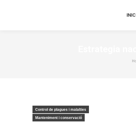
INIC
Estrategia nac
Y
H
Control de plagues i malalties
Manteniment i conservació