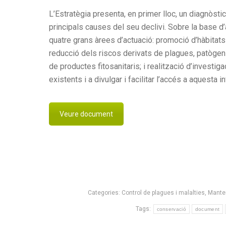
L’Estratègia presenta, en primer lloc, un diagnòstic
principals causes del seu declivi. Sobre la base d
quatre grans àrees d’actuació: promoció d’hàbitats f
reducció dels riscos derivats de plagues, patògens
de productes fitosanitaris; i realització d’investi
existents i a divulgar i facilitar l’accés a aquesta i
Veure document
Categories:
Control de plagues i malalties
,
Manten
Tags:
conservació
document