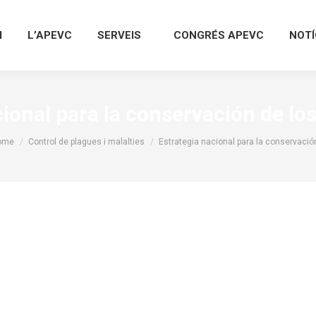
I
L’APEVC
SERVEIS
CONGRÉS APEVC
NOTÍ
ional para la conservación de lo
ou are here:
ome
Control de plagues i malalties
Estrategia nacional para la conservaci