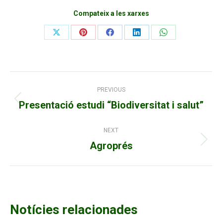
Compateix a les xarxes
Share
Share
Share
Share
Share
on
on
on
on
on
X
Pinterest
Facebook
LinkedIn
WhatsApp
Post
PREVIOUS
Presentació estudi “Biodiversitat i salut”
Previous
navigation
post:
NEXT
Agroprés
Next
post:
Notícies relacionades