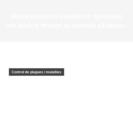
Illinoia liriodendri (Hemiptera: Aphididae)
una espècie de pugó en expansió a Espanya.
You are here:
Control de plagues i malalties