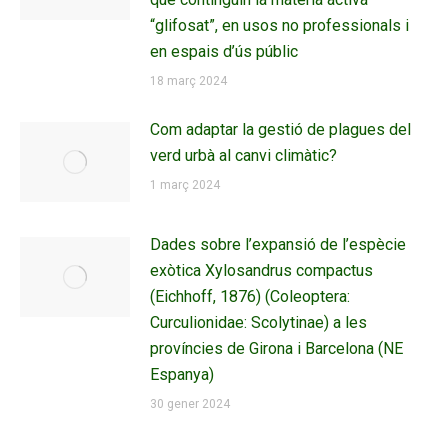
“glifosat”, en usos no professionals i
en espais d’ús públic
18 març 2024
Com adaptar la gestió de plagues del
verd urbà al canvi climàtic?
1 març 2024
Dades sobre l’expansió de l’espècie
exòtica Xylosandrus compactus
(Eichhoff, 1876) (Coleoptera:
Curculionidae: Scolytinae) a les
províncies de Girona i Barcelona (NE
Espanya)
30 gener 2024