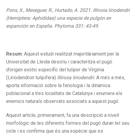
Pons, X., Meseguer, R., Hurtado, A. 2021. Illinoia liriodendri
(Hemiptera: Aphididae) una especie de pulgón en
expanción en España. Phytoma 331: 43-49.
Resum
: Aquest estudi realitzat majoritàriament per la
Universitat de Lleida descriu i caracteritza el pugó
d’origen exòtic específic del tuliper de Virginia
(Liriodendron tulipifera)
Illinoia liriodendri.
A més a més,
aporta informació sobre la fenologia i la dinàmica
poblacional a tres localitats de Catalunya i enumera els
enemics naturals observats associats a aquest pugó.
Aquest article, primerament, fa una descripció a nivell
morfològic de les diferents formes del pugó duran tel seu
cicle i es confirma que és una espècie que es