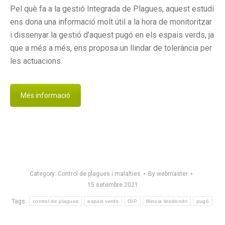
Pel què fa a la gestió Integrada de Plagues, aquest estudi
ens dona una informació molt útil a la hora de monitoritzar
i dissenyar la gestió d’aquest pugó en els espais verds, ja
que a més a més, ens proposa un llindar de tolerància per
les actuacions.
Més informació
Category:
Control de plagues i malalties
By
webmaster
15 setembre 2021
Tags:
control de plagues
espais verds
GIP
Illinoia liriodendri
pugó