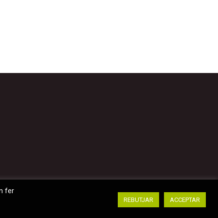
d’una estratègia integrada del control efectiu
n fer
REBUTJAR
ACCEPTAR