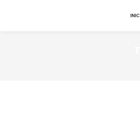
INIC
T