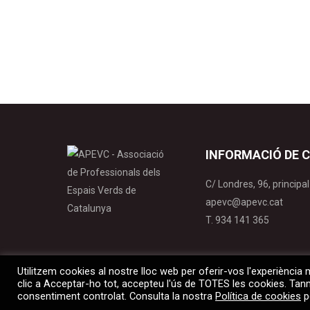
Aquest article realitzat per l’oficina Comarcal
dels àcars dels gèneres Tetranycus, Panonychu
INFORMACIÓ DE 
C/ Londres, 96, princip
apevc@apevc.cat
T. 934 141 365
Utilitzem cookies al nostre lloc web per oferir-vos l'experiència 
clic a Acceptar-ho tot, accepteu l'ús de TOTES les cookies. Tan
© 2022 APEVC. Tots els drets reservats |
Avís legal
|
Política
consentiment controlat. Consulta la nostra
Política de cookies
p