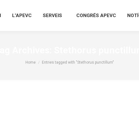
I
L’APEVC
SERVEIS
CONGRÉS APEVC
NOTÍ
ag Archives:
Stethorus punctill
You are here:
Home
Entries tagged with "Stethorus punctillum"