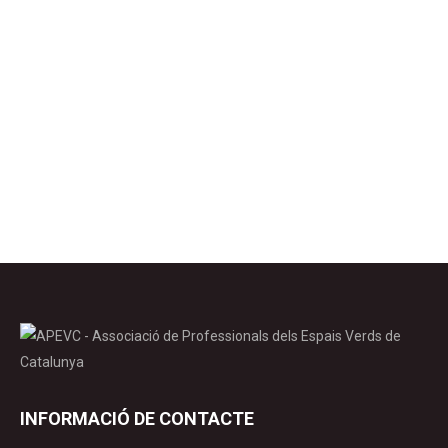
2019. 10 principes de gestion des zones
herbeuses pour épargner la faune et la flore.
Strasbourg, France: 47 p. Com indica el títol
d’aquesta guia: 10 principis de gestió de cobertes
herbàcies per preservar la fauna i la flora, ens
explica en detall 10 principis per a la…
INFORMACIÓ DE CONTACTE