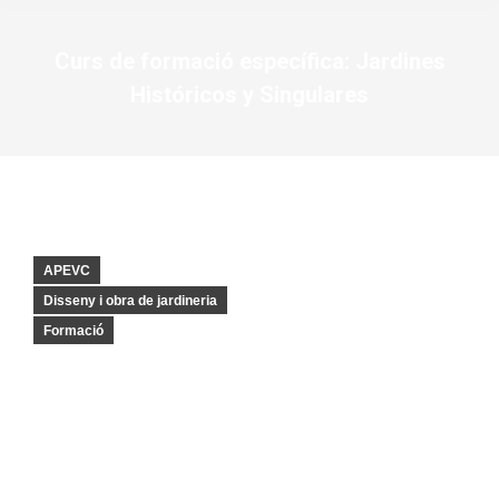
Curs de formació específica: Jardines
Históricos y Singulares
You are here:
APEVC
Disseny i obra de jardineria
Formació