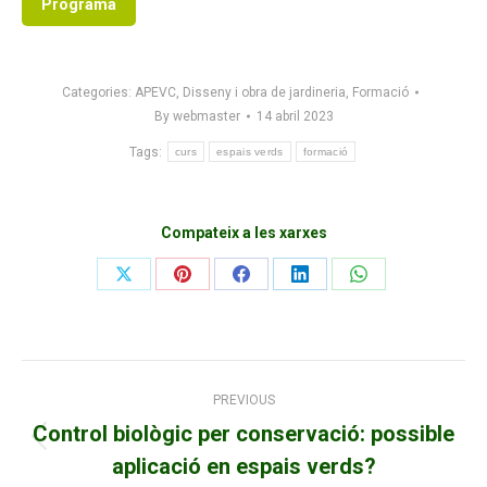
Programa
Categories:
APEVC
,
Disseny i obra de jardineria
,
Formació
By
webmaster
14 abril 2023
Tags:
curs
espais verds
formació
Compateix a les xarxes
Share
Share
Share
Share
Share
on
on
on
on
on
X
Pinterest
Facebook
LinkedIn
WhatsApp
Post
PREVIOUS
Control biològic per conservació: possible
navigation
Previous
aplicació en espais verds?
post: