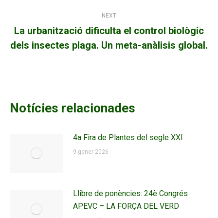
NEXT
La urbanització dificulta el control biològic
Next
dels insectes plaga. Un meta-anàlisis global.
post:
Notícies relacionades
4a Fira de Plantes del segle XXI
9 gener 2026
Llibre de ponències: 24è Congrés
APEVC – LA FORÇA DEL VERD