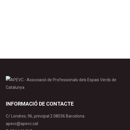
Situació actual de la papallona a Catalunya’. La
jornada és gratuïta, però cal inscriure’s prèviament
a : ruth.garciaf@gencat.cat Per a més infromació,
descarregar l’arxiu adjunt. Descarrega programa
INFORMACIÓ DE CONTACTE
C/ Londres, 96, principal 2 08036 Barcelona
apevc@apevc.cat