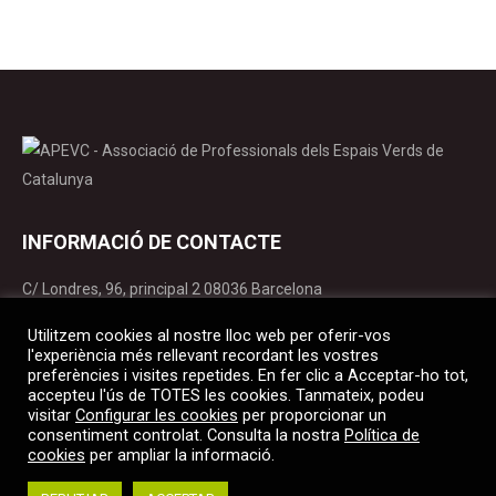
INFORMACIÓ DE CONTACTE
C/ Londres, 96, principal 2 08036 Barcelona
apevc@apevc.cat
Utilitzem cookies al nostre lloc web per oferir-vos
T. 934 141 365
l'experiència més rellevant recordant les vostres
preferències i visites repetides. En fer clic a Acceptar-ho tot,
accepteu l'ús de TOTES les cookies. Tanmateix, podeu
Find us on:
visitar
Configurar les cookies
per proporcionar un
Facebook
X
YouTube
Linkedin
Instagram
consentiment controlat. Consulta la nostra
Política de
page
page
page
page
page
cookies
per ampliar la informació.
opens
opens
opens
opens
opens