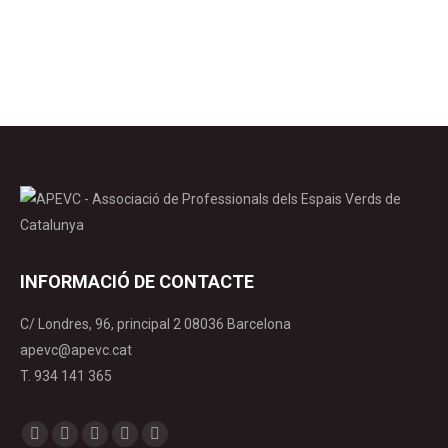
Seguretat…
INFORMACIÓ DE CONTACTE
C/ Londres, 96, principal 2 08036 Barcelona
apevc@apevc.cat
T. 934 141 365
Find us on:
Facebook
X
YouTube
Linkedin
Instagram