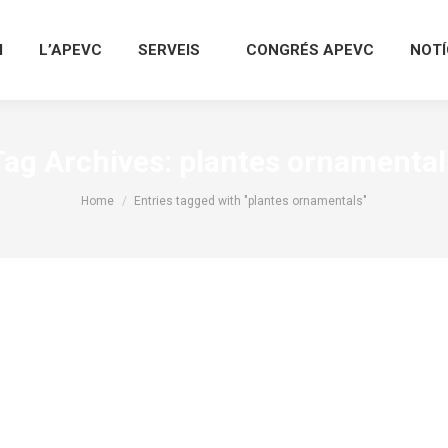
I
L’APEVC
SERVEIS
CONGRÉS APEVC
NOTÍ
Tag Archives:
plantes ornamental
You are here:
Home
Entries tagged with "plantes ornamentals"