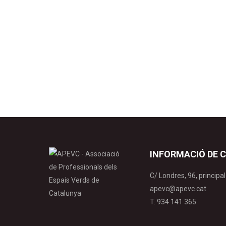
Control de plagues i malalties
By
webmaster
15 març 
Les parasitoïdes des cochenilles des plantes 
organismes francesos (INRAE, ANSES, ASTREDHOR
principals parasitoids observats en plantes or
INFORMACIÓ DE 
C/ Londres, 96, princip
apevc@apevc.cat
T. 934 141 365