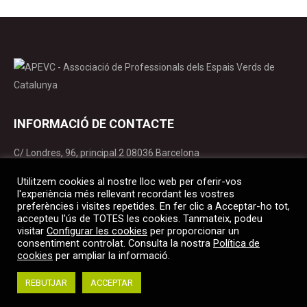
INFORMACIÓ DE CONTACTE
C/ Londres, 96, principal 2 08036 Barcelona
apevc@apevc.cat
Utilitzem cookies al nostre lloc web per oferir-vos
T. 934 141 365
l'experiència més rellevant recordant les vostres
preferències i visites repetides. En fer clic a Acceptar-ho tot,
accepteu l'ús de TOTES les cookies. Tanmateix, podeu
Find us on:
visitar
Configurar les cookies
per proporcionar un
Facebook
X
YouTube
Linkedin
Instagram
consentiment controlat. Consulta la nostra
Política de
page
page
page
page
page
cookies
per ampliar la informació.
opens
opens
opens
opens
opens
REBUTJAR
ACCEPTAR
in
in
in
in
in
© 2022 APEVC. Tots els drets reservats |
Avís legal
|
Política de cookies