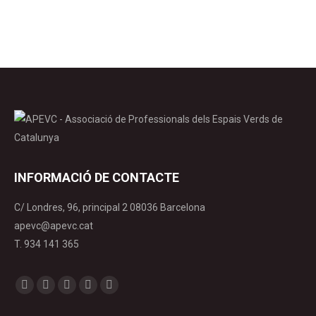
INFORMACIÓ DE CONTACTE
C/ Londres, 96, principal 2 08036 Barcelona
apevc@apevc.cat
T. 934 141 365
Find us on:
Facebook
X
YouTube
Linkedin
Instagram
page
page
page
page
page