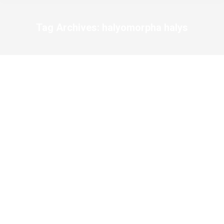
Tag Archives:
halyomorpha halys
You are here: