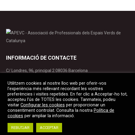
INFORMACIÓ DE CONTACTE
C/ Londres, 96, principal 2 08036 Barcelona
apevc@apevc.cat
Utilitzem cookies al nostre lloc web per oferir-vos
T. 934 141 365
l'experiència més rellevant recordant les vostres
preferències i visites repetides. En fer clic a Acceptar-ho tot,
accepteu l'ús de TOTES les cookies. Tanmateix, podeu
Find us on:
visitar
Configurar les cookies
per proporcionar un
Facebook
X
YouTube
Linkedin
Instagram
consentiment controlat. Consulta la nostra
Política de
page
page
page
page
page
cookies
per ampliar la informació.
opens
opens
opens
opens
opens
REBUTJAR
ACCEPTAR
in
in
in
in
in
© 2022 APEVC. Tots els drets reservats |
Avís legal
|
Política de cookies