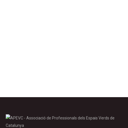
Bioenginyeria
,
Gestió de l'aigua i reg
15 juny 2020
3 Comments
Adjuntem l’informe dels guanyadors de l’Ajut per la recerca
2019 de l’APEVC. El Projecte de recerca en
enjardinaments a l’entorn d’un pou de graves per a aigües
pluvials amb tècniques de bioenginyeria i espècies
autòctones presenta la memòria de la primera fase
d’actuacions. La podeu consultar en PDF. Memòria en PDF
Details